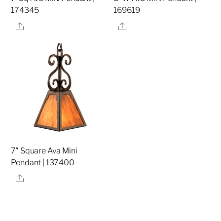
174345
169619
Share
Share
7″ Square Ava Mini
Pendant | 137400
Share