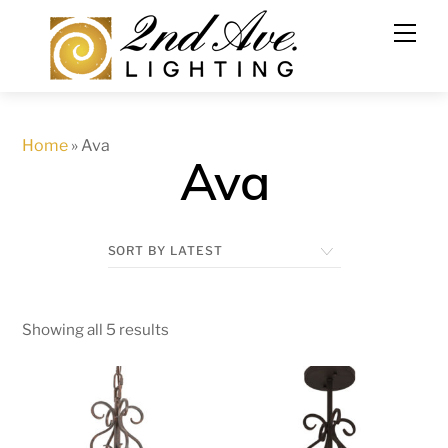
Skip
to
content
Home
»
Ava
Ava
Showing all 5 results